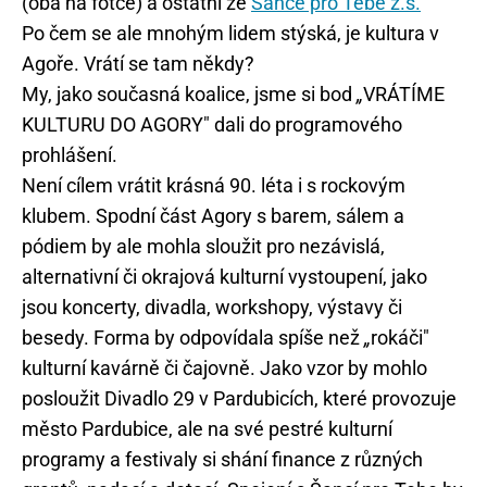
(oba na fotce) a ostatní ze
Šance pro Tebe z.s.
Po čem se ale mnohým lidem stýská, je kultura v
Agoře. Vrátí se tam někdy?
My, jako současná koalice, jsme si bod
„
VRÁTÍME
KULTURU DO AGORY" dali do programového
prohlášení.
Není cílem vrátit krásná 90. léta i s rockovým
klubem. Spodní část Agory s barem, sálem a
pódiem by ale mohla sloužit pro nezávislá,
alternativní či okrajová kulturní vystoupení, jako
jsou koncerty, divadla, workshopy, výstavy či
besedy. Forma by odpovídala spíše než
„
rokáči"
kulturní kavárně či čajovně. Jako vzor by mohlo
posloužit Divadlo 29 v Pardubicích, které provozuje
město Pardubice, ale na své pestré kulturní
programy a festivaly si shání finance z různých