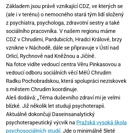
Základem jsou právě vznikající CDZ, ve kterých se
(ale i v terénu) o nemocného stará tým lidí složený
z psychiatra, psychologa, zdravotní sestry a také
sociálního pracovníka. V našem regionu máme
CDZ v Chrudimi, Pardubicích, Hradci Králové, brzy
vznikne v Náchodě, dále se připravuje v Ústí nad
Orlicí, Rychnově nad Kněžnou a Jičíně.
Na fotce vidíte vedoucí centra Věru Pinkasovou a
vedoucí odboru sociálních věcí MěÚ Chrudim
Radku Pochobradskou, která spolupráci neziskovek
s městem Chrudim koordinuje.
Aleš dodává:
„
Téma duševního zdraví mi je velmi
blízké. Již několik let studuji psychoterapii.
Aktuálně dokončuji Daseinsanalytický
psychoterapeutický výcvik na
Pražská vysoká škola
psychosociálních studií
. Jde o minimálně 5leté