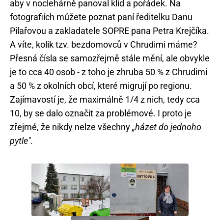
aby v noclehárně panoval klid a pořádek. Na
fotografiích můžete poznat paní ředitelku Danu
Pilařovou a zakladatele SOPRE pana Petra Krejčíka.
A víte, kolik tzv. bezdomovců v Chrudimi máme?
Přesná čísla se samozřejmě stále mění, ale obvykle
je to cca 40 osob - z toho je zhruba 50 % z Chrudimi
a 50 % z okolních obcí, které migrují po regionu.
Zajímavostí je, že maximálně 1/4 z nich, tedy cca
10, by se dalo označit za problémové. I proto je
zřejmé, že nikdy nelze všechny
„házet do jednoho
pytle".