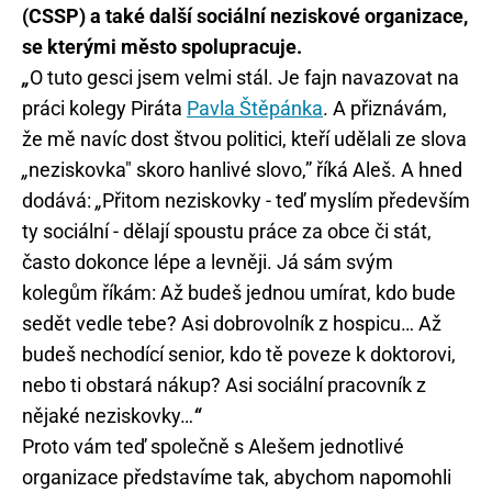
(CSSP) a také další sociální neziskové organizace,
se kterými město spolupracuje.
„
O tuto gesci jsem velmi stál. Je fajn navazovat na
práci kolegy Piráta
Pavla Štěpánka
. A přiznávám,
že mě navíc dost štvou politici, kteří udělali ze slova
„
neziskovka" skoro hanlivé slovo,” říká Aleš. A hned
dodává:
„
Přitom neziskovky - teď myslím především
ty sociální - dělají spoustu práce za obce či stát,
často dokonce lépe a levněji. Já sám svým
kolegům říkám: Až budeš jednou umírat, kdo bude
sedět vedle tebe? Asi dobrovolník z hospicu… Až
budeš nechodící senior, kdo tě poveze k doktorovi,
nebo ti obstará nákup? Asi sociální pracovník z
nějaké neziskovky…
“
Proto vám teď společně s Alešem jednotlivé
organizace představíme tak, abychom napomohli