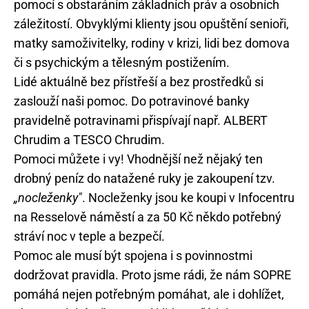
pomocí s obstaráním základních práv a osobních
záležitostí. Obvyklými klienty jsou opuštění senioři,
matky samoživitelky, rodiny v krizi, lidi bez domova
či s psychickým a tělesným postižením.
Lidé aktuálně bez přístřeší a bez prostředků si
zaslouží naši pomoc. Do potravinové banky
pravidelně potravinami přispívají např. ALBERT
Chrudim a TESCO Chrudim.
Pomoci můžete i vy! Vhodnější než nějaký ten
drobný peníz do natažené ruky je zakoupení tzv.
„nocleženky"
. Nocleženky jsou ke koupi v Infocentru
na Resselově náměstí a za 50 Kč někdo potřebný
stráví noc v teple a bezpečí.
Pomoc ale musí být spojena i s povinnostmi
dodržovat pravidla. Proto jsme rádi, že nám SOPRE
pomáhá nejen potřebným pomáhat, ale i dohlížet,