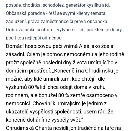
postele, chodítka, schodolez, generátor kyslíku atd.
Občanská poradna - řeší se svými klienty témata
zadlužení, práva zaměstnance či práva občanská
Dobrovolnické centrum - vytváří síť lidí, pro které je dobrý
pocit tou nejlepší odměnou
Domácí hospicovou péči vnímá Aleš jako zcela
zásadní. Cílem je pomoc nemocnému a jeho rodině
prožít společně poslední dny života umírajícího v
domácím prostředí.
„
Konečně i na Chrudimsku je
možné, aby lidé umírali tam, kde chtějí - dle
výzkumů 80 % lidí chce odejít doma v kruhu
rodinném, ale bohužel 80 % zemře osamoceno v
nemocnici. Chování k umírajícím je jedním z
ukazatelů vyspělosti společnosti. Jsem rád, že
konečně doháníme vyspělý svět.”
Chrudimská Charita nesídlí jen tradičně na faře na