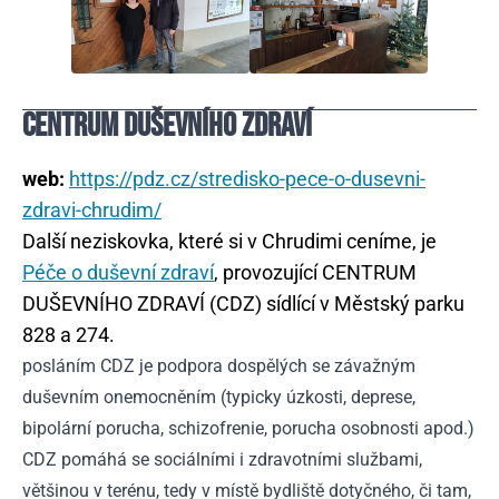
CENTRUM DUŠEVNÍHO ZDRAVÍ
web:
https://pdz.cz/stredisko-pece-o-dusevni-
zdravi-chrudim/
Další neziskovka, které si v Chrudimi ceníme, je
Péče o duševní zdraví
, provozující CENTRUM
DUŠEVNÍHO ZDRAVÍ (CDZ) sídlící v Městský parku
828 a 274.
posláním CDZ je podpora dospělých se závažným
duševním onemocněním (typicky úzkosti, deprese,
bipolární porucha, schizofrenie, porucha osobnosti apod.)
CDZ pomáhá se sociálními i zdravotními službami,
většinou v terénu, tedy v místě bydliště dotyčného, či tam,