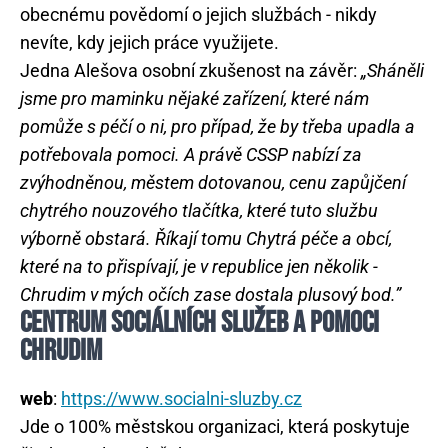
obecnému povědomí o jejich službách - nikdy
nevíte, kdy jejich práce využijete.
Jedna Alešova osobní zkušenost na závěr:
„Sháněli
jsme pro maminku nějaké zařízení, které nám
pomůže s péčí o ni, pro případ, že by třeba upadla a
potřebovala pomoci. A právě CSSP nabízí za
zvýhodněnou, městem dotovanou, cenu zapůjčení
chytrého nouzového tlačítka, které tuto službu
výborně obstará. Říkají tomu Chytrá péče a obcí,
které na to přispívají, je v republice jen několik -
Chrudim v mých očích zase dostala plusový bod.”
CENTRUM SOCIÁLNÍCH SLUŽEB A POMOCI
CHRUDIM
web
:
https://www.socialni-sluzby.cz
Jde o 100% městskou organizaci, která poskytuje