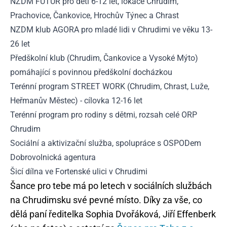
NZDM FUTUR pro děti 6-12 let, lokace Chrudim,
Prachovice, Čankovice, Hrochův Týnec a Chrast
NZDM klub AGORA pro mladé lidi v Chrudimi ve věku 13-
26 let
Předškolní klub (Chrudim, Čankovice a Vysoké Mýto)
pomáhající s povinnou předškolní docházkou
Terénní program STREET WORK (Chrudim, Chrast, Luže,
Heřmanův Městec) - cílovka 12-16 let
Terénní program pro rodiny s dětmi, rozsah celé ORP
Chrudim
Sociální a aktivizační služba, spolupráce s OSPODem
Dobrovolnická agentura
Šicí dílna ve Fortenské ulici v Chrudimi
Šance pro tebe má po letech v sociálních službách
na Chrudimsku své pevné místo. Díky za vše, co
dělá paní ředitelka Sophia Dvořáková, Jiří Effenberk