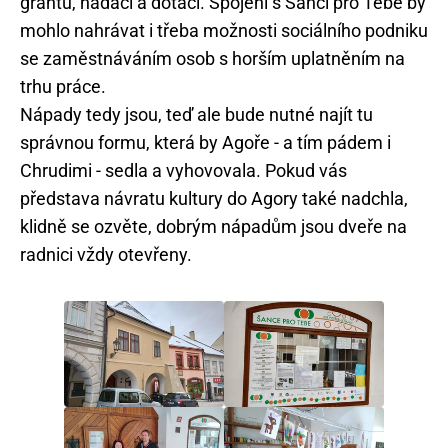
grantů, nadací a dotací. Spojení s Šancí pro Tebe by
mohlo nahrávat i třeba možnosti sociálního podniku
se zaměstnáváním osob s horším uplatněním na
trhu práce.
Nápady tedy jsou, teď ale bude nutné najít tu
správnou formu, která by Agoře - a tím pádem i
Chrudimi - sedla a vyhovovala. Pokud vás
představa návratu kultury do Agory také nadchla,
klidně se ozvěte, dobrým nápadům jsou dveře na
radnici vždy otevřeny.