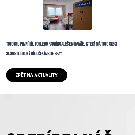
TOTO BYL PRVNÍ DÍL POHLEDU RADNÍHO ALEŠE NUNVÁŘE, KTERÝ MÁ TUTO GESCI
STAROSTI. DRUHÝ DÍL OČEKÁVEJTE BRZY.
ZPĚT NA AKTUALITY