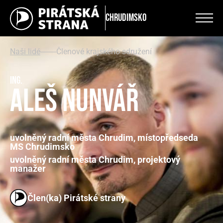
Chrudimsko
Naši lidé
Členové krajského sdružení
Ing.
Aleš Nunvář
uvolněný radní města Chrudim, místopředseda
MS Chrudimsko
uvolněný radní města Chrudim, projektový
manažer
Člen(ka) Pirátské strany