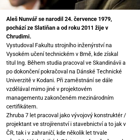
Aleš Nunvář se narodil 24. července 1979,
pochází ze Slatiňan a od roku 2011 žije v
Chrudimi.
Vystudoval Fakultu strojního inženýrství na
Vysokém učení technickém v Brně, kde získal
titul Ing. Během studia pracoval ve Skandinávii a
po dokončení pokračoval na Dánské Technické
Univerzitě v Kodani. Při zaměstnání se dále
vzdělával mimo jiné v projektovém
managementu zakončeném mezinárodním
certifikátem.
Zhruba 7 let pracoval jako vývojový konstruktér /
projektant ve strojírenství i stavebnictví a to jak v
ČR, tak i v zahraničí, kde několik let trvale