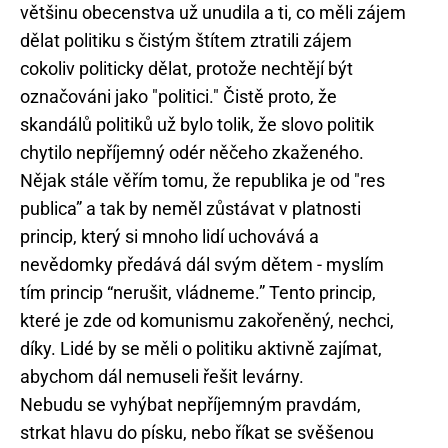
většinu obecenstva už unudila a ti, co měli zájem
dělat politiku s čistým štítem ztratili zájem
cokoliv politicky dělat, protože nechtějí být
označováni jako "politici." Čistě proto, že
skandálů politiků už bylo tolik, že slovo politik
chytilo nepříjemný odér něčeho zkaženého.
Nějak stále věřím tomu, že republika je od "res
publica” a tak by neměl zůstávat v platnosti
princip, který si mnoho lidí uchovává a
nevědomky předává dál svým dětem - myslím
tím princip “nerušit, vládneme.” Tento princip,
které je zde od komunismu zakořeněný, nechci,
díky. Lidé by se měli o politiku aktivně zajímat,
abychom dál nemuseli řešit levárny.
Nebudu se vyhýbat nepříjemným pravdám,
strkat hlavu do písku, nebo říkat se svěšenou