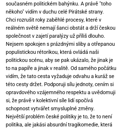
současném politickém bahýnku. A právě "toho
někoho" vidím v duchu celé Pirátské strany.
Chci rozrušit roky zaběhlé procesy, které v
reálném světě nemají šanci obstát a drží českou
společnost v zajetí paralýzy už příliš dlouho.
Nejsem spokojen s prázdnými sliby a otřepanou
populistickou rétorikou, která ovládá naši
politickou scénu, aby se pak ukázalo, že jinak je
to na papíře a jinak v realitě. Od samého počátku
vidím, že tato cesta vyžaduje odvahu a kuráž se
této cesty držet. Podporuji sílu jednoty, cením si
opravdového vzájemného respektu a uvědomuji
si, že právě v kolektivní síle lidí spočívá
schopnost vytvářet smysluplné změny.
Největší problém české politiky je to, že to není
politika, ale jakási absurdní tragikomedie, která