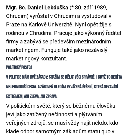
Mgr. Bc. Daniel Lebduška
(* 30. září 1989,
Chrudim) vyrůstal v Chrudimi a vystudoval v
Praze na Karlově Univerzitě. Nyní opět žije s
rodinou v Chrudimi. Pracuje jako výkonný ředitel
firmy a zabývá se především mezinárodním
marketingem. Funguje také jako nezávislý
marketingový konzultant.
POLITICKÝ POSTOJ:
V POLITICE MÁM DVĚ ZÁSADY: SNAŽÍM SE DĚLAT VĚCI SPRÁVNĚ, I KDYŽ TO NENÍ TA
NEJJEDNODUŠÍ CESTA. A ZÁROVEŇ HLEDÁM VYVÁŽENÁ ŘEŠENÍ, KTERÁ NEZAVÁNÍ
EXTRÉMEM, ANI ZLEVA, ANI ZPRAVA.
V politickém světě, který se běžnému člověku
jeví jako zatížený nečinností a plýtváním
veřejných zdrojů, se musí vždy najít někdo, kdo
klade odpor samotným základům statu quo v