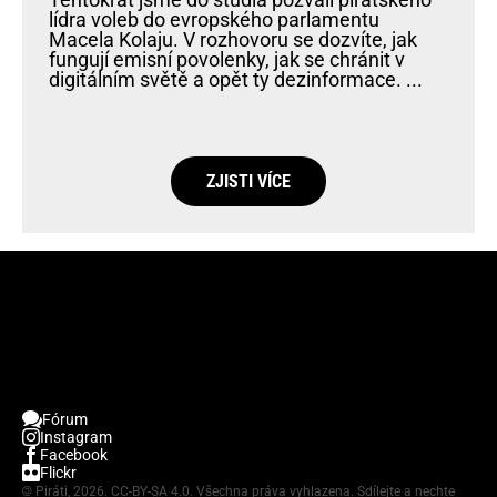
lídra voleb do evropského parlamentu
Macela Kolaju. V rozhovoru se dozvíte, jak
fungují emisní povolenky, jak se chránit v
digitálním světě a opět ty dezinformace. ...
ZJISTI VÍCE
Fórum
Instagram
Facebook
Flickr
©
Piráti, 2026.
CC-BY-SA 4.0
. Všechna práva vyhlazena. Sdílejte a nechte