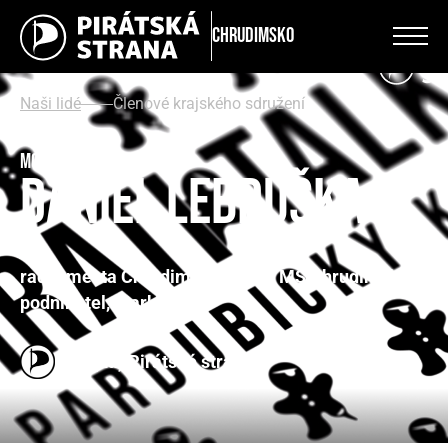
Chrudimsko
Naši lidé
Členové krajského sdružení
Mgr. Bc.
Daniel Lebduška
radní města Chrudim, předseda MS Chrudimsko
podnikatel, marketér
Člen(ka) Pirátské strany