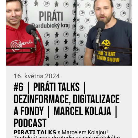
16. května 2024
#6 | PIRÁTI TALKS |
dezinformace, digitalizace
a fondy | MARCEL KOLAJA |
PODCAST
𝗣𝗜𝗥𝗔́𝗧𝗜 𝗧𝗔𝗟𝗞𝗦 s Marcelem Kolajou !
Tentokrát jsme do studia pozvali pirátského