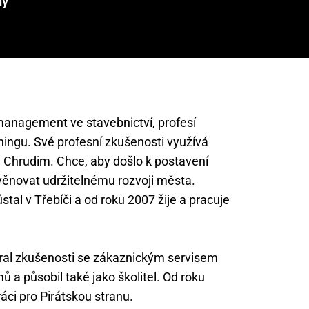
ny
management ve stavebnictví, profesí
ingu. Své profesní zkušenosti využívá
y Chrudim. Chce, aby došlo k postavení
věnovat udržitelnému rozvoji města.
stal v Třebíči a od roku 2007 žije a pracuje
íral zkušenosti se zákaznickým servisem
 a působil také jako školitel. Od roku
áci pro Pirátskou stranu.