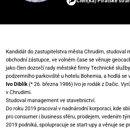
Člen(ka) Pirátské stra
Kandidát do zastupitelstva města Chrudim, studoval 
obchodní zástupce, ve volném čase se věnuje geocach
jako člen dozorčí rady městské firmy Technické služb
podzemního parkoviště u hotelu Bohemia, a hodlá se 
Ivo Diblík
(* 26. března 1986) Ivo je rodák z Dačic. Vyrů
v Chrudimi.
Studoval management ve stavebnictví.
Do roku 2019 pracoval v nadnárodní korporaci, kde sb
pro consumer i business sféru, prodejem, vedením týmů
2019 podniká, spolupracuje se start-upy a věnuje se pr