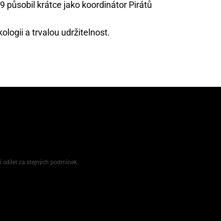
 působil krátce jako koordinátor Pirátů
logii a trvalou udržitelnost.
í sdílet za stejných podmínek.