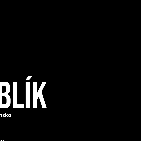
iblík
msko