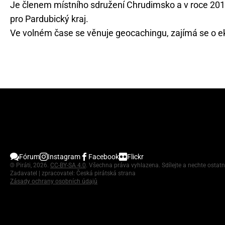
Je členem místního sdružení Chrudimsko a v roce 2019
pro Pardubický kraj.
Ve volném čase se věnuje geocachingu, zajímá se o eko
Fórum
Instagram
Facebook
Flickr
©
Piráti, 2026.
CC-BY-SA 4.0
. Všechna práva vyhlazena. Sdílejte a nechte ostatn
Zadavatel | zpracovatel: Česká pirátská strana
Zásady ochrany osobních údajů