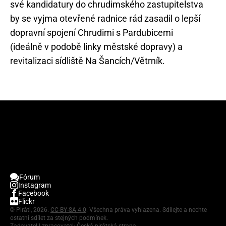
své kandidatury do chrudimského zastupitelstva
by se vyjma otevřené radnice rád zasadil o lepší
dopravní spojení Chrudimi s Pardubicemi
(ideálně v podobě linky městské dopravy) a
revitalizaci sídliště Na Šancích/Větrník.
Fórum
Instagram
Facebook
Flickr
©
Piráti, 2026.
CC-BY-SA 4.0
. Všechna práva vyhlazena. Sdílejte a nechte
ostatní sdílet za stejných podmínek.