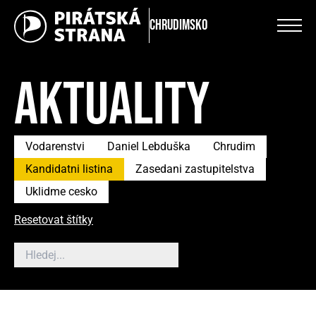
Chrudimsko
AKTUALITY
Vodarenstvi
Daniel Lebduška
Chrudim
Kandidatni listina
Zasedani zastupitelstva
Uklidme cesko
Resetovat štítky