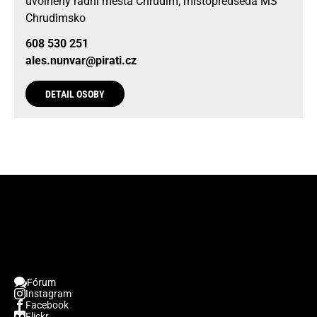
uvolněný radní města Chrudim, místopředseda MS
Chrudimsko
608 530 251
ales.nunvar@pirati.cz
DETAIL OSOBY
Fórum
Instagram
Facebook
Flickr