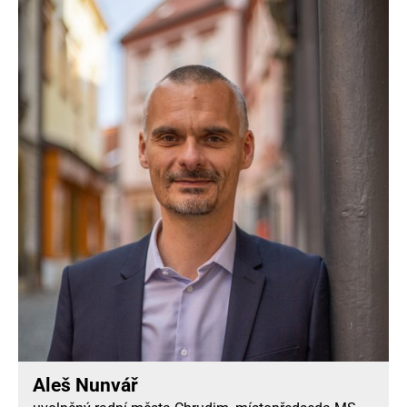
Aleš Nunvář